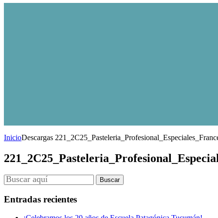
Inicio
Descargas
221_2C25_Pasteleria_Profesional_Especiales_Franc
221_2C25_Pasteleria_Profesional_Especia
Entradas recientes
¡Celebramos los 20 años de Escuela Patagónica Tucumán!