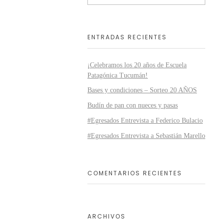
ENTRADAS RECIENTES
¡Celebramos los 20 años de Escuela
Patagónica Tucumán!
Bases y condiciones – Sorteo 20 AÑOS
Budín de pan con nueces y pasas
#Egresados Entrevista a Federico Bulacio
#Egresados Entrevista a Sebastián Marello
COMENTARIOS RECIENTES
ARCHIVOS