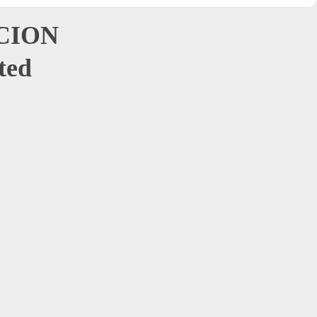
CION
ted