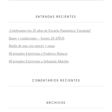
ENTRADAS RECIENTES
¡Celebramos los 20 años de Escuela Patagónica Tucumán!
Bases y condiciones – Sorteo 20 AÑOS
Budín de pan con nueces y pasas
#Egresados Entrevista a Federico Bulacio
#Egresados Entrevista a Sebastián Marello
COMENTARIOS RECIENTES
ARCHIVOS