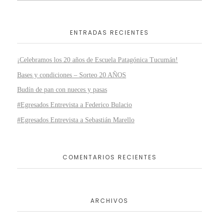
ENTRADAS RECIENTES
¡Celebramos los 20 años de Escuela Patagónica Tucumán!
Bases y condiciones – Sorteo 20 AÑOS
Budín de pan con nueces y pasas
#Egresados Entrevista a Federico Bulacio
#Egresados Entrevista a Sebastián Marello
COMENTARIOS RECIENTES
ARCHIVOS