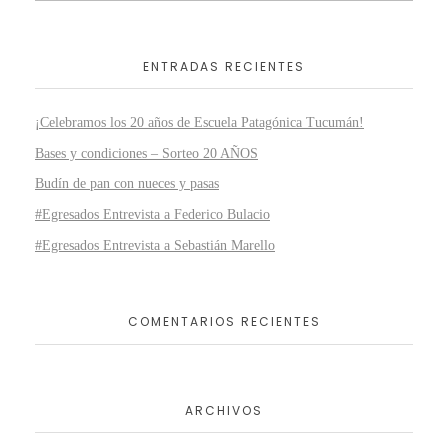
ENTRADAS RECIENTES
¡Celebramos los 20 años de Escuela Patagónica Tucumán!
Bases y condiciones – Sorteo 20 AÑOS
Budín de pan con nueces y pasas
#Egresados Entrevista a Federico Bulacio
#Egresados Entrevista a Sebastián Marello
COMENTARIOS RECIENTES
ARCHIVOS