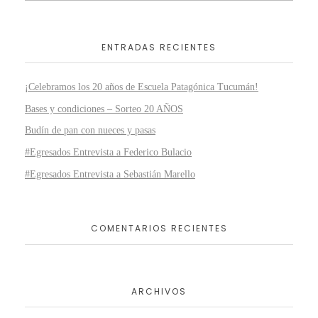
ENTRADAS RECIENTES
¡Celebramos los 20 años de Escuela Patagónica Tucumán!
Bases y condiciones – Sorteo 20 AÑOS
Budín de pan con nueces y pasas
#Egresados Entrevista a Federico Bulacio
#Egresados Entrevista a Sebastián Marello
COMENTARIOS RECIENTES
ARCHIVOS