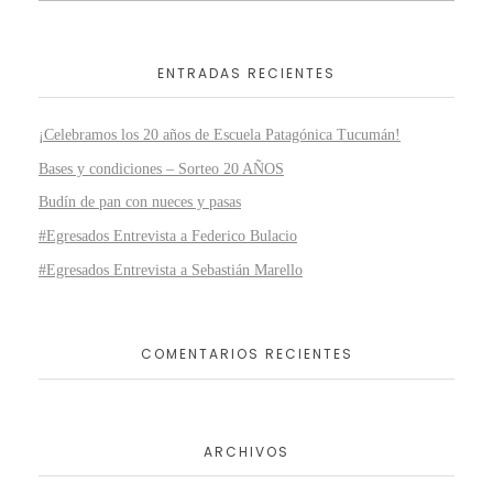
ENTRADAS RECIENTES
¡Celebramos los 20 años de Escuela Patagónica Tucumán!
Bases y condiciones – Sorteo 20 AÑOS
Budín de pan con nueces y pasas
#Egresados Entrevista a Federico Bulacio
#Egresados Entrevista a Sebastián Marello
COMENTARIOS RECIENTES
ARCHIVOS