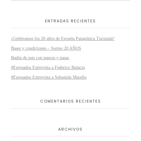
ENTRADAS RECIENTES
¡Celebramos los 20 años de Escuela Patagónica Tucumán!
Bases y condiciones – Sorteo 20 AÑOS
Budín de pan con nueces y pasas
#Egresados Entrevista a Federico Bulacio
#Egresados Entrevista a Sebastián Marello
COMENTARIOS RECIENTES
ARCHIVOS