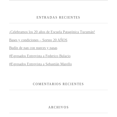
ENTRADAS RECIENTES
¡Celebramos los 20 años de Escuela Patagónica Tucumán!
Bases y condiciones – Sorteo 20 AÑOS
Budín de pan con nueces y pasas
#Egresados Entrevista a Federico Bulacio
#Egresados Entrevista a Sebastián Marello
COMENTARIOS RECIENTES
ARCHIVOS