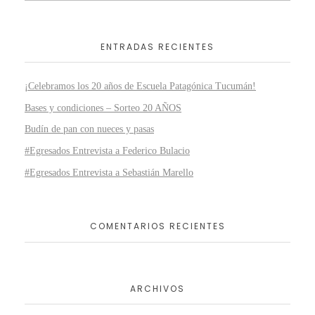
ENTRADAS RECIENTES
¡Celebramos los 20 años de Escuela Patagónica Tucumán!
Bases y condiciones – Sorteo 20 AÑOS
Budín de pan con nueces y pasas
#Egresados Entrevista a Federico Bulacio
#Egresados Entrevista a Sebastián Marello
COMENTARIOS RECIENTES
ARCHIVOS