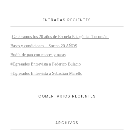
ENTRADAS RECIENTES
¡Celebramos los 20 años de Escuela Patagónica Tucumán!
Bases y condiciones – Sorteo 20 AÑOS
Budín de pan con nueces y pasas
#Egresados Entrevista a Federico Bulacio
#Egresados Entrevista a Sebastián Marello
COMENTARIOS RECIENTES
ARCHIVOS