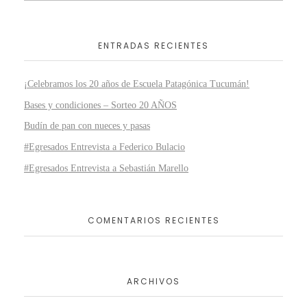
ENTRADAS RECIENTES
¡Celebramos los 20 años de Escuela Patagónica Tucumán!
Bases y condiciones – Sorteo 20 AÑOS
Budín de pan con nueces y pasas
#Egresados Entrevista a Federico Bulacio
#Egresados Entrevista a Sebastián Marello
COMENTARIOS RECIENTES
ARCHIVOS