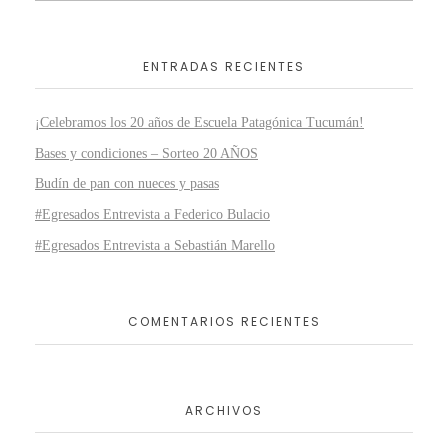
ENTRADAS RECIENTES
¡Celebramos los 20 años de Escuela Patagónica Tucumán!
Bases y condiciones – Sorteo 20 AÑOS
Budín de pan con nueces y pasas
#Egresados Entrevista a Federico Bulacio
#Egresados Entrevista a Sebastián Marello
COMENTARIOS RECIENTES
ARCHIVOS