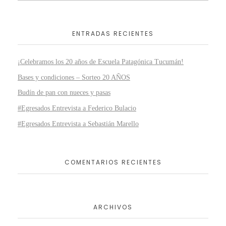
ENTRADAS RECIENTES
¡Celebramos los 20 años de Escuela Patagónica Tucumán!
Bases y condiciones – Sorteo 20 AÑOS
Budín de pan con nueces y pasas
#Egresados Entrevista a Federico Bulacio
#Egresados Entrevista a Sebastián Marello
COMENTARIOS RECIENTES
ARCHIVOS