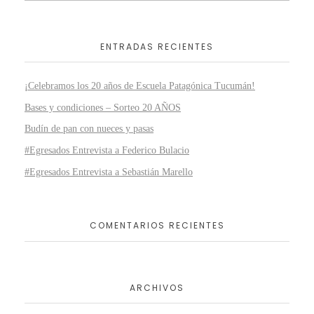
ENTRADAS RECIENTES
¡Celebramos los 20 años de Escuela Patagónica Tucumán!
Bases y condiciones – Sorteo 20 AÑOS
Budín de pan con nueces y pasas
#Egresados Entrevista a Federico Bulacio
#Egresados Entrevista a Sebastián Marello
COMENTARIOS RECIENTES
ARCHIVOS