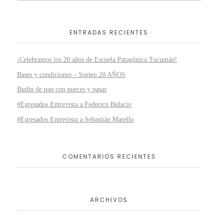
ENTRADAS RECIENTES
¡Celebramos los 20 años de Escuela Patagónica Tucumán!
Bases y condiciones – Sorteo 20 AÑOS
Budín de pan con nueces y pasas
#Egresados Entrevista a Federico Bulacio
#Egresados Entrevista a Sebastián Marello
COMENTARIOS RECIENTES
ARCHIVOS