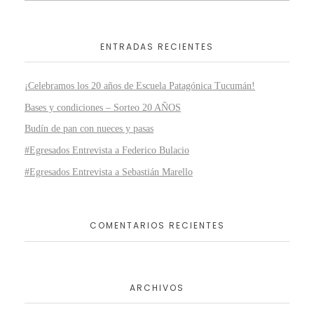
ENTRADAS RECIENTES
¡Celebramos los 20 años de Escuela Patagónica Tucumán!
Bases y condiciones – Sorteo 20 AÑOS
Budín de pan con nueces y pasas
#Egresados Entrevista a Federico Bulacio
#Egresados Entrevista a Sebastián Marello
COMENTARIOS RECIENTES
ARCHIVOS