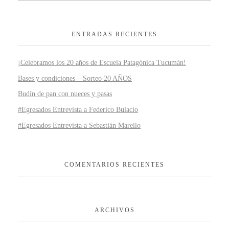
ENTRADAS RECIENTES
¡Celebramos los 20 años de Escuela Patagónica Tucumán!
Bases y condiciones – Sorteo 20 AÑOS
Budín de pan con nueces y pasas
#Egresados Entrevista a Federico Bulacio
#Egresados Entrevista a Sebastián Marello
COMENTARIOS RECIENTES
ARCHIVOS