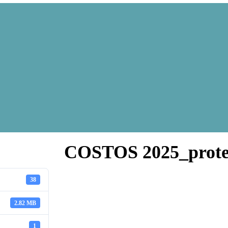
COSTOS 2025_prote
38
2.82 MB
1