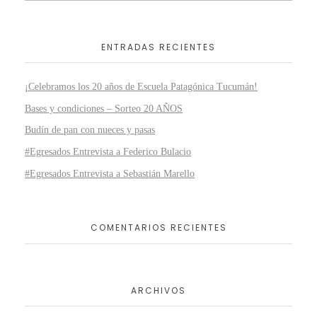
ENTRADAS RECIENTES
¡Celebramos los 20 años de Escuela Patagónica Tucumán!
Bases y condiciones – Sorteo 20 AÑOS
Budín de pan con nueces y pasas
#Egresados Entrevista a Federico Bulacio
#Egresados Entrevista a Sebastián Marello
COMENTARIOS RECIENTES
ARCHIVOS